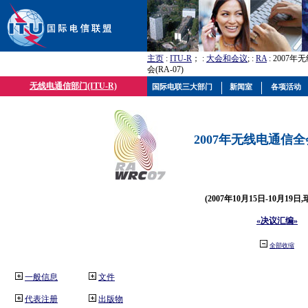
主页
:
ITU-R
； :
大会和会议
; :
RA
: 2007
会(RA-07)
无线电通信部门(ITU-R)
国际电联三大部门
新闻室
各项活动
2007年无线电通信全会(
(2007年10月15日-10月19日
«决议汇编»
全部收缩
一般信息
文件
代表注册
出版物