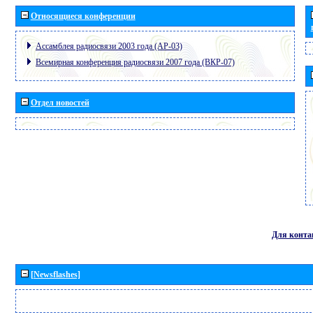
Относящиеся конференции
Ассамблея радиосвязи 2003 года (АР-03)
Всемирная конференция радиосвязи 2007 года (ВКР-07)
Отдел новостей
Для конта
[Newsflashes]