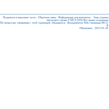
Подняться в верхнюю часть
-
Обратная связь
-
Информация для контактов
-
Знак охраны
авторского права © МСЭ 2026
Все права сохранены
По вопросам, связанным с этой страницей, обращаться :
Координатор Web-страницы МСЭ-
R
Обновлено : 2013-01-30