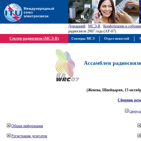
Домашний
:
МСЭ-R
:
Конференции и собрани
радиосвязи 2007 года (АР-07)
Сектор радиосвязи (МСЭ-R)
Секторы МСЭ
Отдел новостей
М
Ассамблея радиосвязи 
(Женева, Швейцария, 15 октября
Сборник рез
Свернуть
Общая информация
Регистрация делегатов