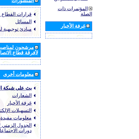
المنشورات
المؤتمرات ذات
الصلة
قرارات القطاع ‏ITU-R
المسائل
غرفة الأخبار
مبادئ توجيهية ل
مرشحون لمناصب 
لأفرقة قطاع الاتصال
معلومات أخرى
بث على شبكة ا
الشعارات
غرفة الأخبار
التسهيلات الإلكت
معلومات مفيدة
الجدول الزمني ل
دورات الاجتماع