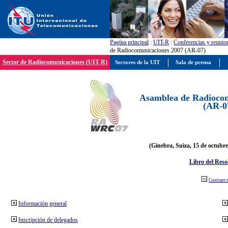
Pagína principal
:
UIT-R
:
Conferencias y reunio
de Radiocomunicaciones 2007 (AR-07)
Sector de Radiocomunicaciones (UIT-R)
Sectores de la UIT
Sala de prensa
Asamblea de Radiocom
(AR-0
(Ginebra, Suiza, 15 de octubre
Libro del Reso
Contraer 
Información general
Inscripción de delegados