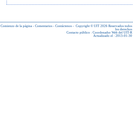
Comienzo de la página
-
Comentarios
-
Contáctenos
-
Copyright © UIT 2026
Reservados todos
los derechos
Contacto público :
Coordenador Web del UIT-R
Actualizado el : 2013-01-30