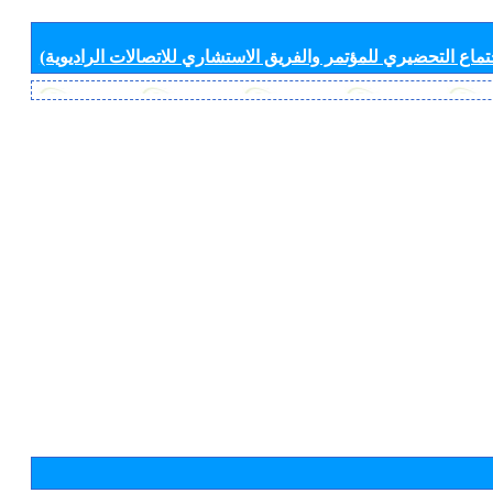
جتماع التحضيري للمؤتمر والفريق الاستشاري للاتصالات الراديوية)