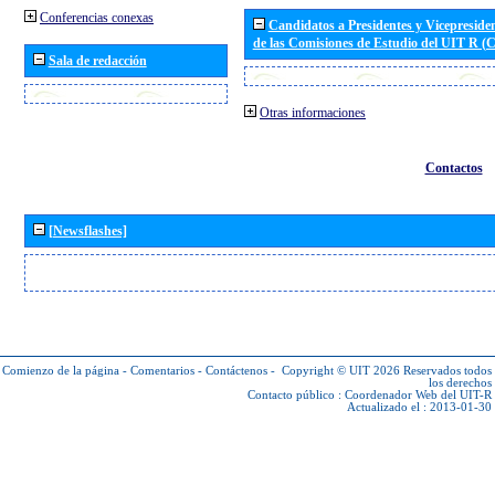
Conferencias conexas
Candidatos a Presidentes y Vicepreside
de las Comisiones de Estudio del UIT R 
Sala de redacción
Otras informaciones
Contactos
[Newsflashes]
Comienzo de la página
-
Comentarios
-
Contáctenos
-
Copyright © UIT 2026
Reservados todos
los derechos
Contacto público :
Coordenador Web del UIT-R
Actualizado el : 2013-01-30