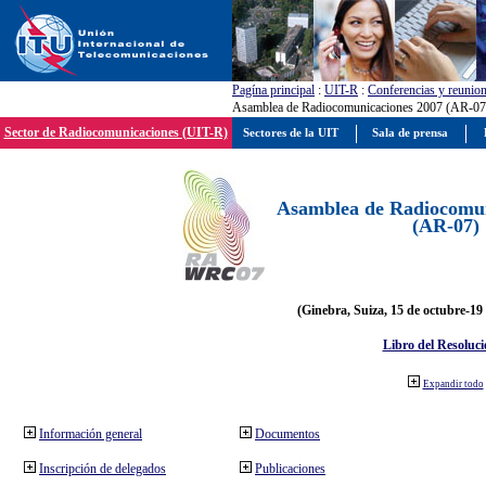
Pagína principal
:
UIT-R
:
Conferencias y reunio
Asamblea de Radiocomunicaciones 2007 (AR-07
Sector de Radiocomunicaciones (UIT-R)
Sectores de la UIT
Sala de prensa
Asamblea de Radiocomun
(AR-07)
(Ginebra, Suiza, 15 de octubre-19
Libro del Resoluci
Expandir todo
Información general
Documentos
Inscripción de delegados
Publicaciones