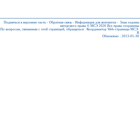
Подняться в верхнюю часть
-
Обратная связь
-
Информация для контактов
-
Знак охраны
авторского права © МСЭ 2026
Все права сохранены
По вопросам, связанным с этой страницей, обращаться :
Координатор Web-страницы МСЭ-
R
Обновлено : 2013-01-30