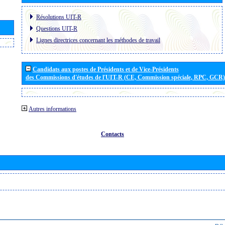
Résolutions UIT-R
Questions UIT-R
Lignes directrices concernant les méthodes de travail
Candidats aux postes de Présidents et de Vice-Présidents
des Commissions d'études de l'UIT-R (CE, Commission spéciale, RPC, GCR)
Autres informations
Contacts