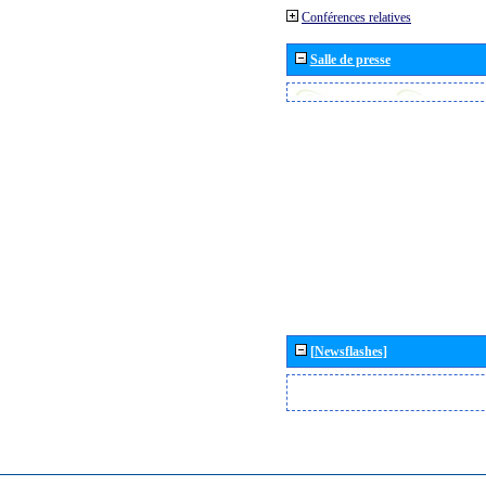
Conférences relatives
Salle de presse
[Newsflashes]