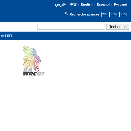
عربي
English
Español
Русский
|
中文
|
|
|
Recherche avancée
 de l'UIT