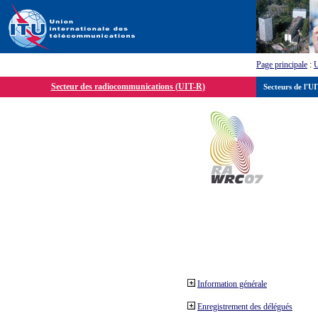
Page principale
:
Secteur des radiocommunications (UIT-R)
Secteurs de l'U
Information générale
Enregistrement des délégués