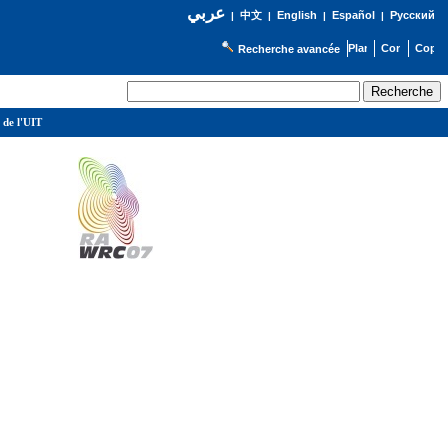
عربي
English
Español
Русский
|
中文
|
|
|
Recherche avancée
 de l'UIT