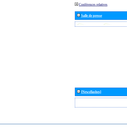
Conférences relatives
Salle de presse
[Newsflashes]