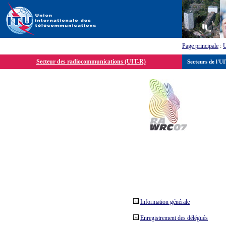
Page principale
:
Secteur des radiocommunications (UIT-R)
Secteurs de l'U
Information générale
Enregistrement des délégués