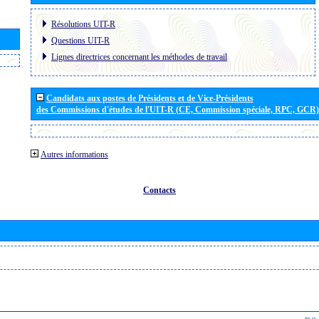
Résolutions UIT-R
Questions UIT-R
Lignes directrices concernant les méthodes de travail
Candidats aux postes de Présidents et de Vice-Présidents
des Commissions d'études de l'UIT-R (CE, Commission spéciale, RPC, GCR)
Autres informations
Contacts