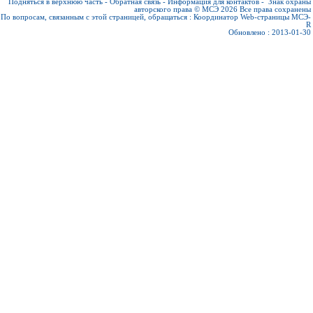
Подняться в верхнюю часть
-
Обратная связь
-
Информация для контактов
-
Знак охраны
авторского права © МСЭ 2026
Все права сохранены
По вопросам, связанным с этой страницей, обращаться :
Координатор Web-страницы МСЭ-
R
Обновлено : 2013-01-30