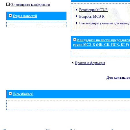
Относящиеся конференции
Резолюции МСЭ-R
Отдел новостей
Вопросы МСЭ-R
Руководящие указания для метод
Кандидаты на посты председател
групп МСЭ-R (ИК, СК, ПСК, КГР)
Прочая информация
Для контакто
[Newsflashes]