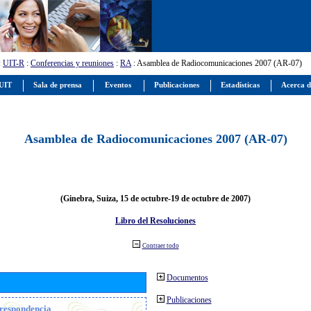
:
UIT-R
:
Conferencias y reuniones
:
RA
: Asamblea de Radiocomunicaciones 2007 (AR-07)
 UIT
Sala de prensa
Eventos
Publicaciones
Estadísticas
Acerca d
Asamblea de Radiocomunicaciones 2007 (AR-07)
(Ginebra, Suiza, 15 de octubre-19 de octubre de 2007)
Libro del Resoluciones
Contraer todo
Documentos
Publicaciones
orrespondencia