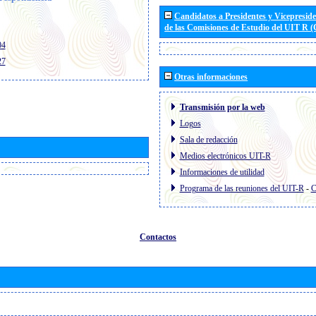
Candidatos a Presidentes y Vicepresid
de las Comisiones de Estudio del UIT R 
04
27
Otras informaciones
Transmisión por la web
Logos
Sala de redacción
Medios electrónicos UIT-R
Informaciones de utilidad
Programa de las reuniones del UIT-R
-
C
Contactos