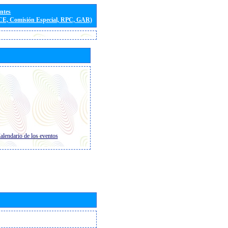
entes
(CE, Comisión Especial, RPC, GAR)
alendario de los eventos