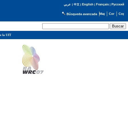
English
Français
Русский
عربي
|
中文
|
|
|
Búsqueda avanzada
e la UIT