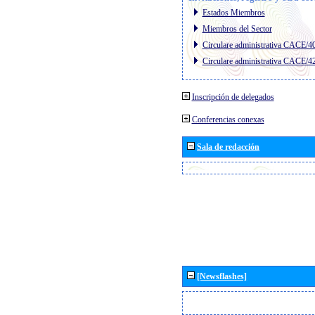
Estados Miembros
Miembros del Sector
Circulare administrativa CACE/4
Circulare administrativa CACE/4
Inscripción de delegados
Conferencias conexas
Sala de redacción
[Newsflashes]