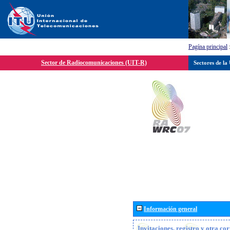
Pagína principal
Sector de Radiocomunicaciones (UIT-R)
Sectores de la
Información general
Invitaciones, registro y otra c