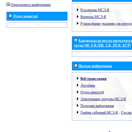
Относящиеся конференции
Резолюции МСЭ-R
Отдел новостей
Вопросы МСЭ-R
Руководящие указания для метод
Кандидаты на посты председател
групп МСЭ-R (ИК, СК, ПСК, КГР)
Прочая информация
Веб-трансляция
Логотипы
Отдел новостей
Электронные средства МСЭ-R
Полезная информация
График собраний МСЭ-R
-
Сессии