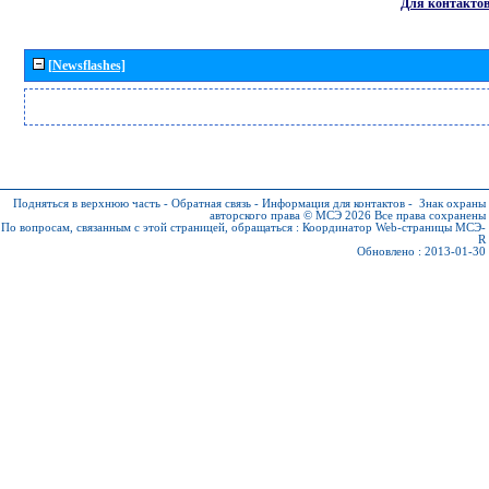
Для контакто
[Newsflashes]
Подняться в верхнюю часть
-
Обратная связь
-
Информация для контактов
-
Знак охраны
авторского права © МСЭ 2026
Все права сохранены
По вопросам, связанным с этой страницей, обращаться :
Координатор Web-страницы МСЭ-
R
Обновлено : 2013-01-30