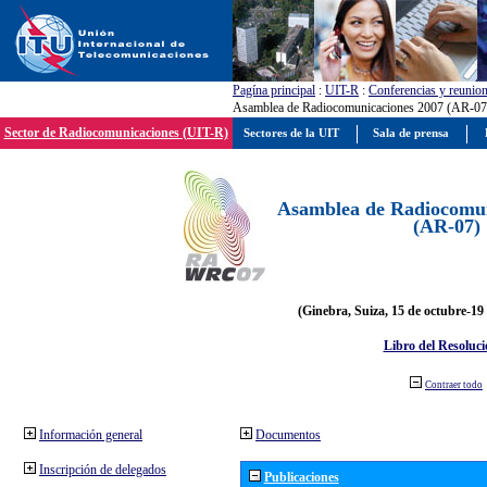
Pagína principal
:
UIT-R
:
Conferencias y reunio
Asamblea de Radiocomunicaciones 2007 (AR-07
Sector de Radiocomunicaciones (UIT-R)
Sectores de la UIT
Sala de prensa
Asamblea de Radiocomun
(AR-07)
(Ginebra, Suiza, 15 de octubre-19
Libro del Resoluci
Contraer todo
Información general
Documentos
Inscripción de delegados
Publicaciones