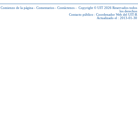
Comienzo de la página
-
Comentarios
-
Contáctenos
-
Copyright © UIT 2026
Reservados todos
los derechos
Contacto público :
Coordenador Web del UIT-R
Actualizado el : 2013-01-30