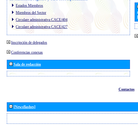
Estados Miembros
Miembros del Sector
Circulare administrativa CACE/404
Circulare administrativa CACE/427
Inscripción de delegados
Conferencias conexas
Sala de redacción
Contactos
[Newsflashes]