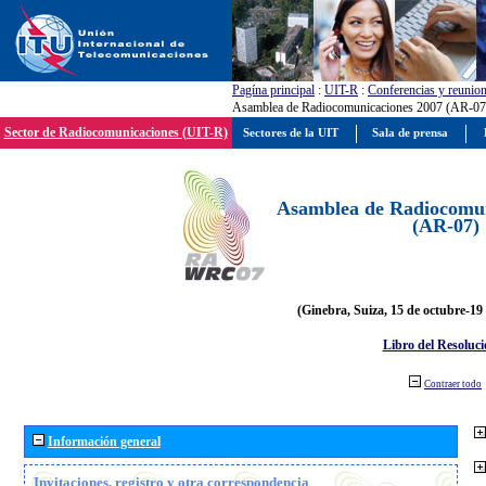
Pagína principal
:
UIT-R
:
Conferencias y reunio
Asamblea de Radiocomunicaciones 2007 (AR-07
Sector de Radiocomunicaciones (UIT-R)
Sectores de la UIT
Sala de prensa
Asamblea de Radiocomun
(AR-07)
(Ginebra, Suiza, 15 de octubre-19
Libro del Resoluci
Contraer todo
Información general
Invitaciones, registro y otra correspondencia