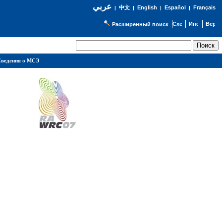
عربي
English
Español
Français
|
中文
|
|
|
Расширенный поиск
ведения о МСЭ