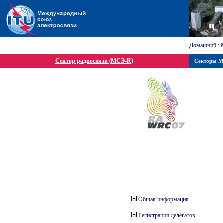
Домашний
:
Сектор радиосвязи (МСЭ-R)
Секторы 
Общая информация
Регистрация делегатов