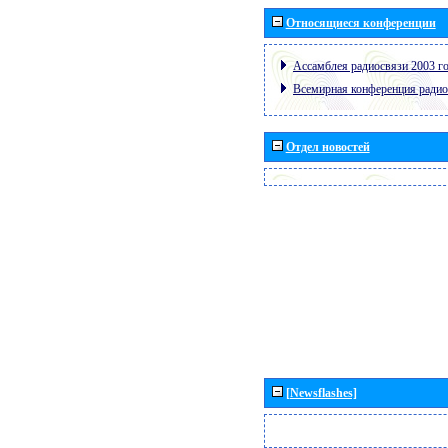
Относящиеся конференции
Ассамблея радиосвязи 2003 го
Всемирная конференция радио
Отдел новостей
[Newsflashes]