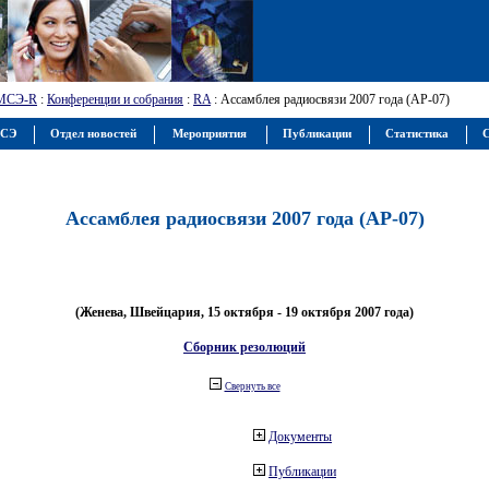
МСЭ-R
:
Конференции и собрания
:
RA
: Ассамблея радиосвязи 2007 года (АР-07)
МСЭ
Отдел новостей
Мероприятия
Публикации
Статистика
С
Ассамблея радиосвязи 2007 года (АР-07)
(Женева, Швейцария, 15 октября - 19 октября 2007 года)
Сборник резолюций
Свернуть все
Документы
Публикации