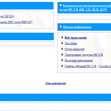
Кандидаты на посты председателей 
групп МСЭ-R (ИК, СК, ПСК, КГР)
да (АР-03)
связи 2007 года (ВКР-07)
Прочая информация
Веб-трансляция
Логотипы
Отдел новостей
Электронные средства МСЭ-R
Полезная информация
График собраний МСЭ-R
-
Сессии с
Для контактов