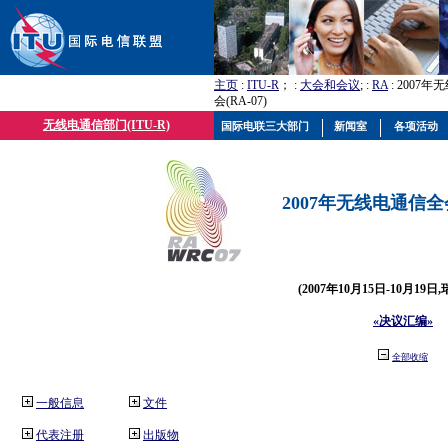
主页
:
ITU-R
； :
大会和会议
; :
RA
: 2007
会(RA-07)
无线电通信部门(ITU-R)
国际电联三大部门
新闻室
各项活动
2007年无线电通信全会(
(2007年10月15日-10月19日
«决议汇编»
全部收缩
一般信息
文件
代表注册
出版物