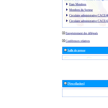
Etats Membres
Membres du Secteur
Circulaire administrative CACE/4
Circulaire administrative CACE/4
Enregistrement des délégués
Conférences relatives
Salle de presse
[Newsflashes]