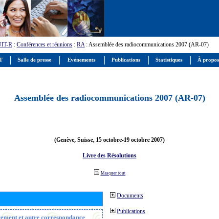
UIT-R
:
Conférences et réunions
:
RA
: Assemblée des radiocommunications 2007 (AR-07)
IT
Salle de presse
Evénements
Publications
Statistiques
À propos
Assemblée des radiocommunications 2007 (AR-07)
(Genève, Suisse, 15 octobre-19 octobre 2007)
Livre des Résolutions
Masquer tout
Documents
Publications
trement et autre correspondance