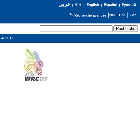
عربي
English
Español
Русский
|
中文
|
|
|
Recherche avancée
 de l'UIT