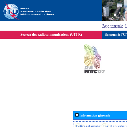
Page principale
:
Secteur des radiocommunications (UIT-R)
Secteurs de l'U
Information générale
Lettres d´invitations, d´enregis