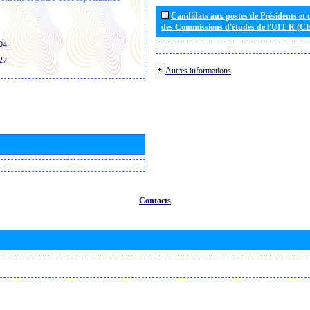
Candidats aux postes de Présidents et 
des Commissions d'études de l'UIT-R (C
04
27
Autres informations
Contacts