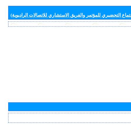
جتماع التحضيري للمؤتمر والفريق الاستشاري للاتصالات الراديوية)