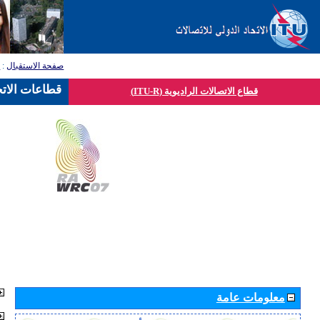
صفحة الاستقبال
:
ق
قطاعات الاتح
قطاع الاتصالات الراديوية (ITU-R)
معلومات عامة