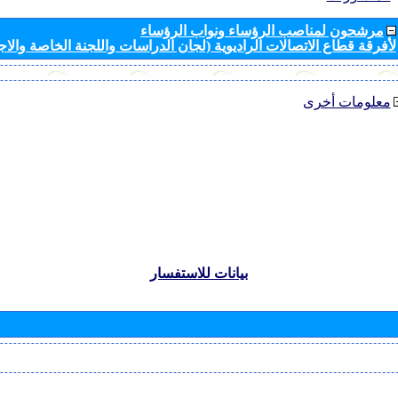
مرشحون لمناصب الرؤساء ونواب الرؤساء
لأفرقة قطاع الاتصالات الراديوية (لجان الدراسات واللجنة الخاصة والا
معلومات أخرى
بيانات للاستفسار