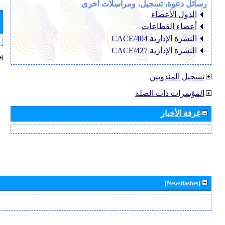
رسائل دعوة، تسجيل، ومراسلات أخرى
الدول الأعضاء
أعضاء القطاعات
النشرة الإدارية CACE/404
النشرة الإدارية CACE/427
تسجيل المندوبين
المؤتمرات ذات الصلة
غرفة الأخبار
[Newsflashes]