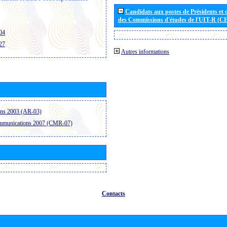
Candidats aux postes de Présidents et 
des Commissions d'études de l'UIT-R (C
04
27
Autres informations
ons 2003 (AR-03)
ommunications 2007 (CMR-07)
Contacts