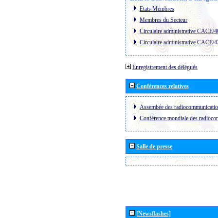
Etats Membres
Membres du Secteur
Circulaire administrative CACE/4
Circulaire administrative CACE/4
Enregistrement des délégués
Conférences relatives
Assembée des radiocommunicati
Conférence mondiale des radioc
Salle de presse
[Newsflashes]