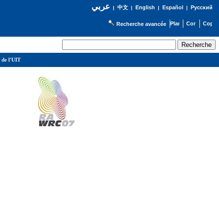
عربي
English
Español
Русский
|
中文
|
|
|
Recherche avancée
 de l'UIT