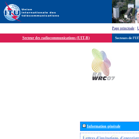
Page principale
:
Secteur des radiocommunications (UIT-R)
Secteurs de l'U
Information générale
Lettres d´invitations, d´enregis