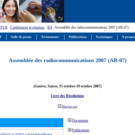
UIT-R
:
Conférences et réunions
:
RA
: Assemblée des radiocommunications 2007 (AR-07)
IT
Salle de presse
Evénements
Publications
Statistiques
À propos
Assemblée des radiocommunications 2007 (AR-07)
(Genève, Suisse, 15 octobre-19 octobre 2007)
Livre des Résolutions
Masquer tout
Documents
Publications
trement et autre correspondance