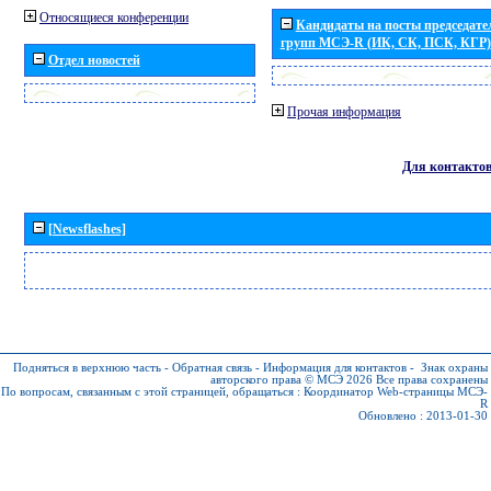
Относящиеся конференции
Кандидаты на посты председател
групп МСЭ-R (ИК, СК, ПСК, КГР)
Отдел новостей
Прочая информация
Для контакто
[Newsflashes]
Подняться в верхнюю часть
-
Обратная связь
-
Информация для контактов
-
Знак охраны
авторского права © МСЭ 2026
Все права сохранены
По вопросам, связанным с этой страницей, обращаться :
Координатор Web-страницы МСЭ-
R
Обновлено : 2013-01-30