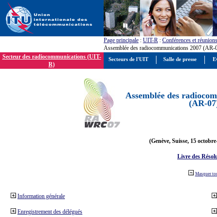
Page principale
:
UIT-R
:
Conférences et réunion
Assemblée des radiocommunications 2007 (AR-
Secteur des radiocommunications (UIT-
Secteurs de l'UIT
Salle de presse
E
R)
Assemblée des radiocom
(AR-07
(Genève, Suisse, 15 octobre
Livre des Résol
Masquer to
Information générale
Enregistrement des délégués