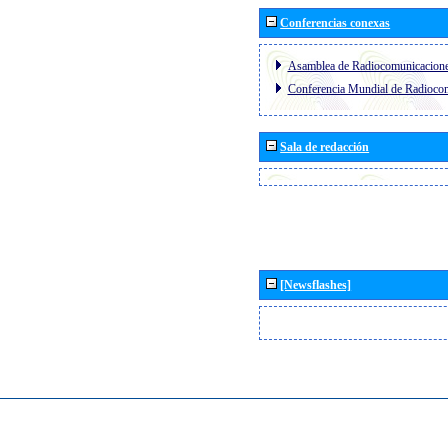
Conferencias conexas
Asamblea de Radiocomunicacion
Conferencia Mundial de Radioc
Sala de redacción
[Newsflashes]