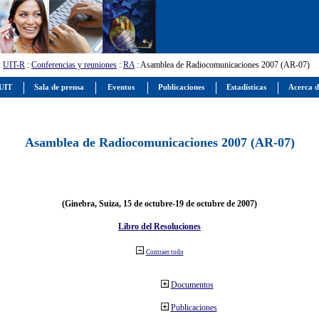
:
UIT-R
:
Conferencias y reuniones
:
RA
: Asamblea de Radiocomunicaciones 2007 (AR-07)
 UIT
Sala de prensa
Eventos
Publicaciones
Estadísticas
Acerca d
Asamblea de Radiocomunicaciones 2007 (AR-07)
(Ginebra, Suiza, 15 de octubre-19 de octubre de 2007)
Libro del Resoluciones
Contraer todo
Documentos
Publicaciones