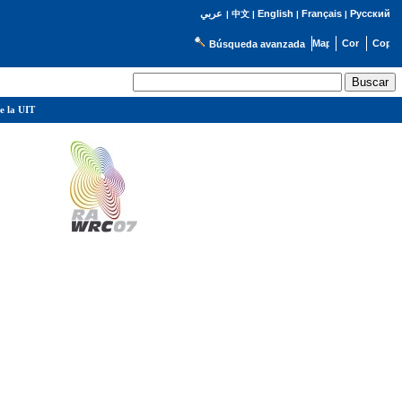
English
Français
Русский
عربي
|
中文
|
|
|
Búsqueda avanzada
e la UIT