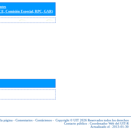
entes
(CE, Comisión Especial, RPC, GAR)
la página
-
Comentarios
-
Contáctenos
-
Copyright © UIT 2026
Reservados todos los derechos
Contacto público :
Coordenador Web del UIT-R
Actualizado el : 2013-01-30