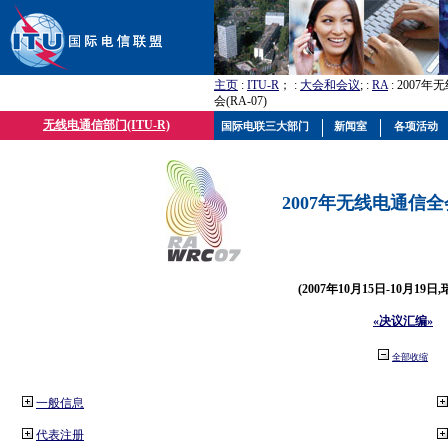
主页
:
ITU-R
； :
大会和会议
; :
RA
: 2007
会(RA-07)
无线电通信部门(ITU-R)
国际电联三大部门
新闻室
各项活动
2007年无线电通信全会(
(2007年10月15日-10月19日
«决议汇编»
全部收缩
一般信息
代表注册