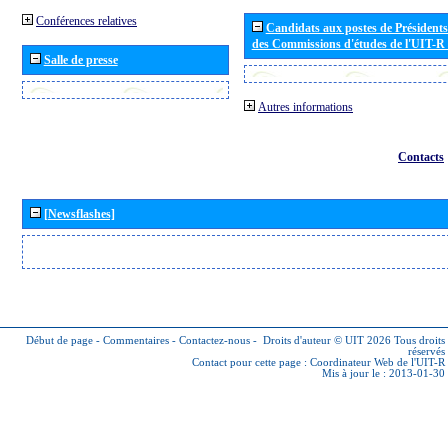
Conférences relatives
Candidats aux postes de Présidents 
des Commissions d'études de l'UIT-R
Salle de presse
Autres informations
Contacts
[Newsflashes]
Début de page
-
Commentaires
-
Contactez-nous
-
Droits d'auteur © UIT 2026
Tous droits
réservés
Contact pour cette page :
Coordinateur Web de l'UIT-R
Mis à jour le : 2013-01-30