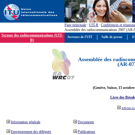
Page principale
:
UIT-R
:
Conférences et réunion
Assemblée des radiocommunications 2007 (AR-
Secteur des radiocommunications (UIT-
Secteurs de l'UIT
Salle de presse
E
R)
Assemblée des radiocom
(AR-07
(Genève, Suisse, 15 octobre
Livre des Résol
Afficher to
Information générale
Documents
Enregistrement des délégués
Publications