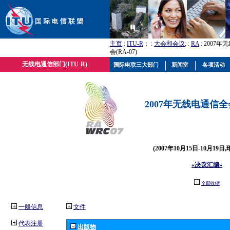
主页
:
ITU-R
； :
大会和会议
; :
RA
: 2007
会(RA-07)
无线电通信部门(ITU-R)
国际电联三大部门
新闻室
各项活动
2007年无线电通信全会(
(2007年10月15日-10月19日
«决议汇编»
全部收缩
一般信息
文件
代表注册
出版物