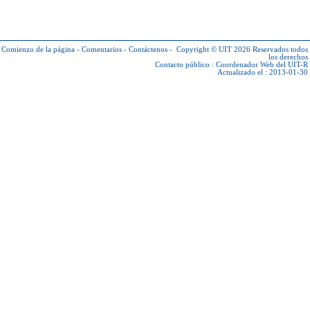
Comienzo de la página
-
Comentarios
-
Contáctenos
-
Copyright © UIT 2026
Reservados todos
los derechos
Contacto público :
Coordenador Web del UIT-R
Actualizado el : 2013-01-30