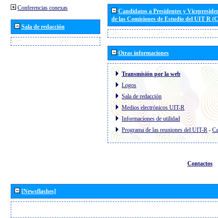
Conferencias conexas
Candidatos a Presidentes y Vicepreside
de las Comisiones de Estudio del UIT R 
Sala de redacción
Otras informaciones
Transmisión por la web
Logos
Sala de redacción
Medios electrónicos UIT-R
Informaciones de utilidad
Programa de las reuniones del UIT-R
-
Ca
Contactos
[Newsflashes]