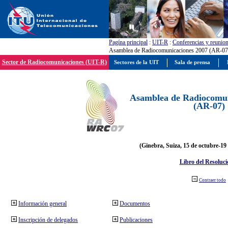
Pagína principal
:
UIT-R
:
Conferencias y reunio
Asamblea de Radiocomunicaciones 2007 (AR-07
Sector de Radiocomunicaciones (UIT-R)
Sectores de la UIT
Sala de prensa
Asamblea de Radiocomun
(AR-07)
(Ginebra, Suiza, 15 de octubre-19
Libro del Resoluci
Contraer todo
Información general
Documentos
Inscripción de delegados
Publicaciones