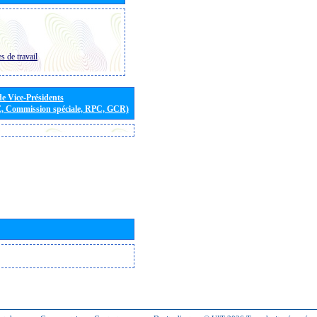
s de travail
de Vice-Présidents
E, Commission spéciale, RPC, GCR)