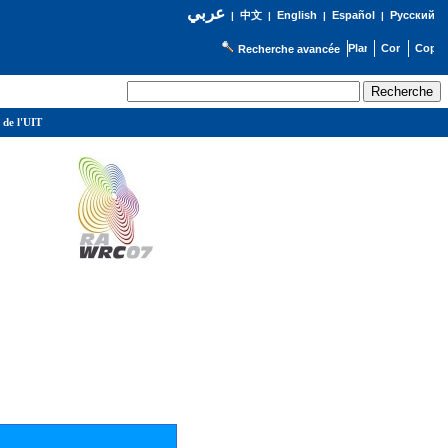
عربي
English
Español
Русский
|
中文
|
|
|
Recherche avancée
 de l'UIT