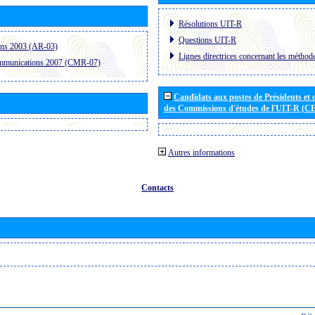
Résolutions UIT-R
Questions UIT-R
ons 2003 (AR-03)
Lignes directrices concernant les méthode
ommunications 2007 (CMR-07)
Candidats aux postes de Présidents et 
des Commissions d'études de l'UIT-R (C
Autres informations
Contacts