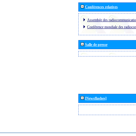
Conférences relatives
Assembée des radiocommunicati
Conférence mondiale des radioc
Salle de presse
[Newsflashes]