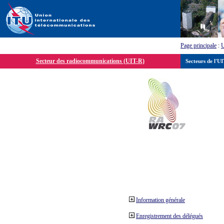
Page principale
:
Secteur des radiocommunications (UIT-R)
Secteurs de l'U
Information générale
Enregistrement des délégués