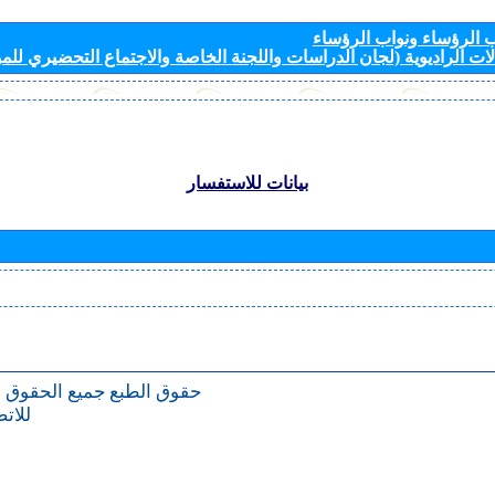
الرؤساء ونواب الرؤساء
ات الراديوية (لجان الدراسات واللجنة الخاصة والاجتماع التحضيري للمؤ
بيانات للاستفسار
حقوق الطبع
جميع الحقوق 
للات