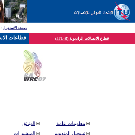
صفحة الاستقبال
:
ق
قطاعات الاتح
قطاع الاتصالات الراديوية (ITU-R)
معلومات عامة
الوثائق
تسجيل المندوبين
المنشورات