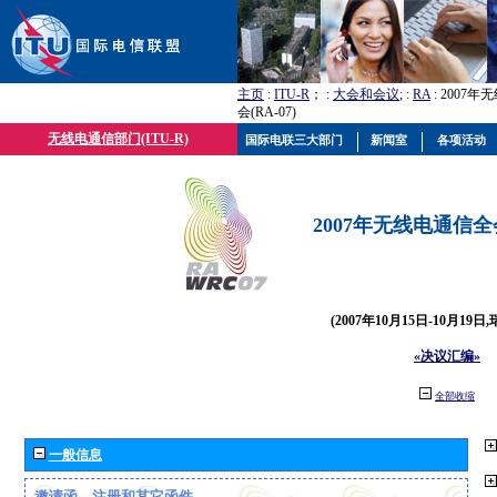
主页
:
ITU-R
； :
大会和会议
; :
RA
: 2007
会(RA-07)
无线电通信部门(ITU-R)
国际电联三大部门
新闻室
各项活动
2007年无线电通信全会(
(2007年10月15日-10月19日
«决议汇编»
全部收缩
一般信息
邀请函、注册和其它函件