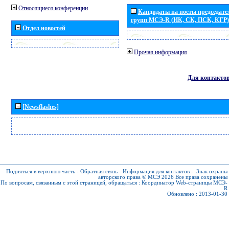
Относящиеся конференции
Кандидаты на посты председател
групп МСЭ-R (ИК, СК, ПСК, КГР)
Отдел новостей
Прочая информация
Для контакто
[Newsflashes]
Подняться в верхнюю часть
-
Обратная связь
-
Информация для контактов
-
Знак охраны
авторского права © МСЭ 2026
Все права сохранены
По вопросам, связанным с этой страницей, обращаться :
Координатор Web-страницы МСЭ-
R
Обновлено : 2013-01-30