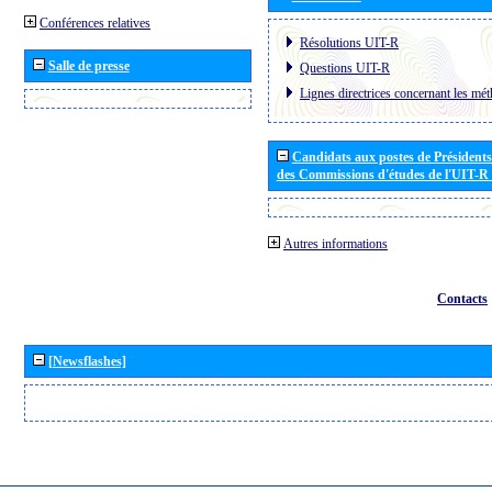
Conférences relatives
Résolutions UIT-R
Salle de presse
Questions UIT-R
Lignes directrices concernant les mét
Candidats aux postes de Présidents 
des Commissions d'études de l'UIT-R
Autres informations
Contacts
[Newsflashes]