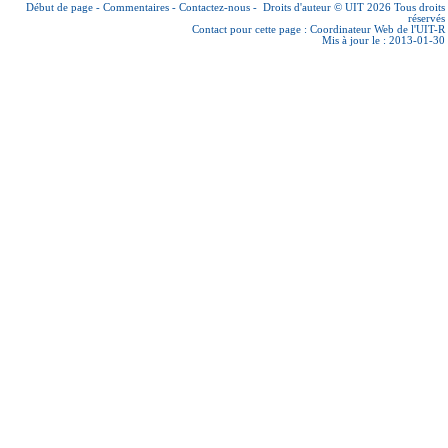
Début de page
-
Commentaires
-
Contactez-nous
-
Droits d'auteur © UIT 2026
Tous droits
réservés
Contact pour cette page :
Coordinateur Web de l'UIT-R
Mis à jour le : 2013-01-30