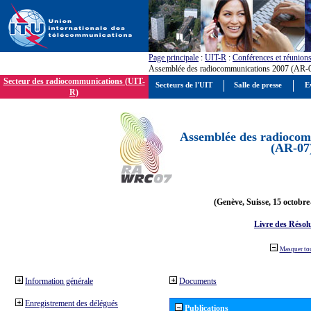
Page principale
:
UIT-R
:
Conférences et réunion
Assemblée des radiocommunications 2007 (AR-
Secteur des radiocommunications (UIT-
Secteurs de l'UIT
Salle de presse
E
R)
Assemblée des radiocom
(AR-07
(Genève, Suisse, 15 octobre
Livre des Résol
Masquer to
Information générale
Documents
Enregistrement des délégués
Publications