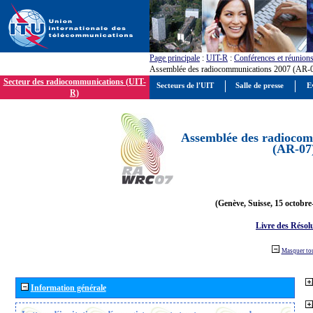
Page principale
:
UIT-R
:
Conférences et réunion
Assemblée des radiocommunications 2007 (AR-
Secteur des radiocommunications (UIT-
Secteurs de l'UIT
Salle de presse
E
R)
Assemblée des radiocom
(AR-07
(Genève, Suisse, 15 octobre
Livre des Résol
Masquer to
Information générale