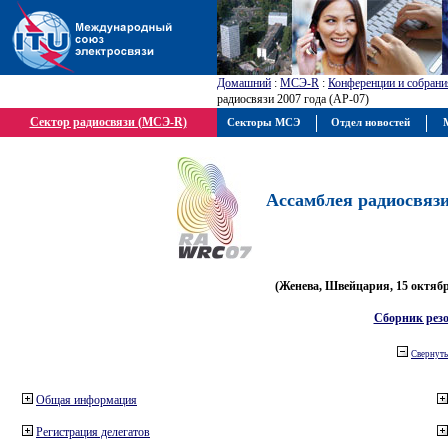
Домашний
:
МСЭ-R
:
Конференции и собрани
радиосвязи 2007 года (АР-07)
Сектор радиосвязи (МСЭ-R)
Секторы МСЭ
Отдел новостей
М
Ассамблея радиосвязи 
(Женева, Швейцария, 15 октября
Сборник рез
Свернуть
Общая информация
Регистрация делегатов