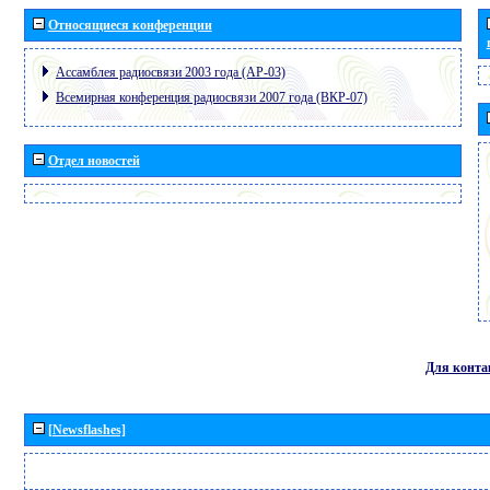
Относящиеся конференции
Ассамблея радиосвязи 2003 года (АР-03)
Всемирная конференция радиосвязи 2007 года (ВКР-07)
Отдел новостей
Для конта
[Newsflashes]