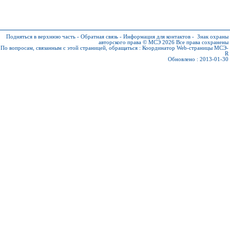
Подняться в верхнюю часть
-
Обратная связь
-
Информация для контактов
-
Знак охраны
авторского права © МСЭ 2026
Все права сохранены
По вопросам, связанным с этой страницей, обращаться :
Координатор Web-страницы МСЭ-
R
Обновлено : 2013-01-30