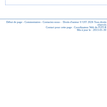
Début de page
-
Commentaires
-
Contactez-nous
-
Droits d'auteur © UIT 2026
Tous droits
réservés
Contact pour cette page :
Coordinateur Web de l'UIT-R
Mis à jour le : 2013-01-30