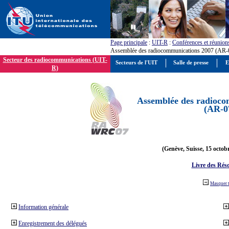
Page principale
:
UIT-R
:
Conférences et réunion
Assemblée des radiocommunications 2007 (AR-
Secteur des radiocommunications (UIT-
Secteurs de l'UIT
Salle de presse
E
R)
Assemblée des radioco
(AR-0
(Genève, Suisse, 15 octob
Livre des Réso
Masquer 
Information générale
Enregistrement des délégués