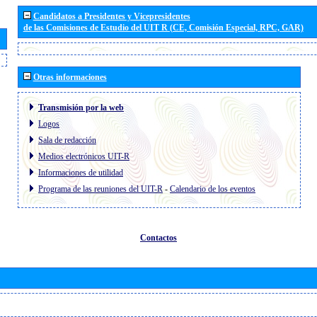
Candidatos a Presidentes y Vicepresidentes
de las Comisiones de Estudio del UIT R (CE, Comisión Especial, RPC, GAR)
Otras informaciones
Transmisión por la web
Logos
Sala de redacción
Medios electrónicos UIT-R
Informaciones de utilidad
Programa de las reuniones del UIT-R
-
Calendario de los eventos
Contactos