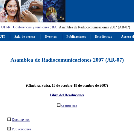
:
UIT-R
:
Conferencias y reuniones
:
RA
: Asamblea de Radiocomunicaciones 2007 (AR-07)
 UIT
Sala de prensa
Eventos
Publicaciones
Estadísticas
Acerca d
Asamblea de Radiocomunicaciones 2007 (AR-07)
(Ginebra, Suiza, 15 de octubre-19 de octubre de 2007)
Libro del Resoluciones
Contraer todo
Documentos
Publicaciones