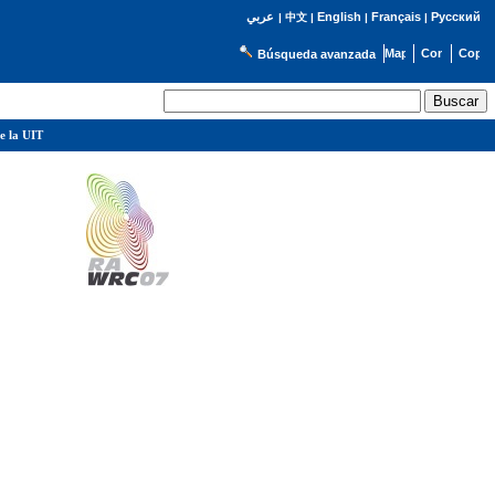
English
Français
Русский
عربي
|
中文
|
|
|
Búsqueda avanzada
e la UIT