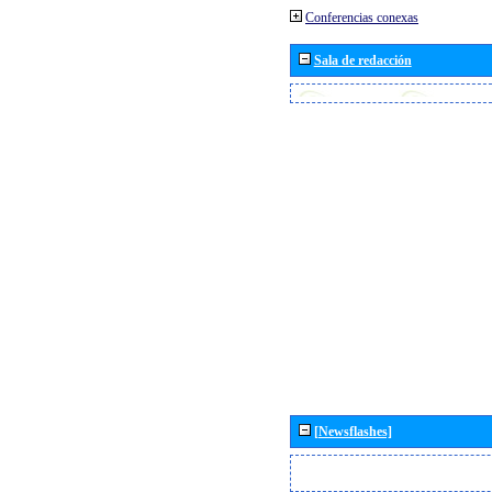
Conferencias conexas
Sala de redacción
[Newsflashes]