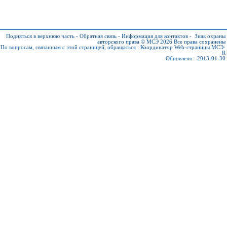
Подняться в верхнюю часть
-
Обратная связь
-
Информация для контактов
-
Знак охраны
авторского права © МСЭ 2026
Все права сохранены
По вопросам, связанным с этой страницей, обращаться :
Координатор Web-страницы МСЭ-
R
Обновлено : 2013-01-30