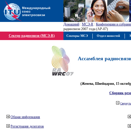
Домашний
:
МСЭ-R
:
Конференции и собрани
радиосвязи 2007 года (АР-07)
Сектор радиосвязи (МСЭ-R)
Секторы МСЭ
Отдел новостей
М
Ассамблея радиосвязи 
(Женева, Швейцария, 15 октября
Сборник рез
Свернуть
Общая информация
Регистрация делегатов