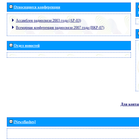
Относящиеся конференции
Ассамблея радиосвязи 2003 года (АР-03)
Всемирная конференция радиосвязи 2007 года (ВКР-07)
Отдел новостей
Для конта
[Newsflashes]