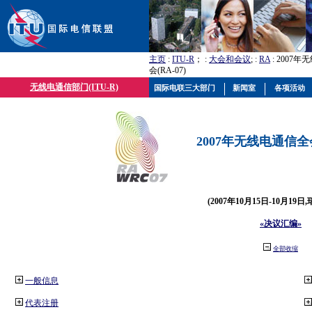
主页
:
ITU-R
； :
大会和会议
; :
RA
: 2007
会(RA-07)
无线电通信部门(ITU-R)
国际电联三大部门
新闻室
各项活动
2007年无线电通信全会(
(2007年10月15日-10月19日
«决议汇编»
全部收缩
一般信息
代表注册