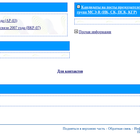
Кандидаты на посты председателей
групп МСЭ-R (ИК, СК, ПСК, КГР)
да (АР-03)
связи 2007 года (ВКР-07)
Прочая информация
Для контактов
Подняться в верхнюю часть
-
Обратная связь
-
Инф
П