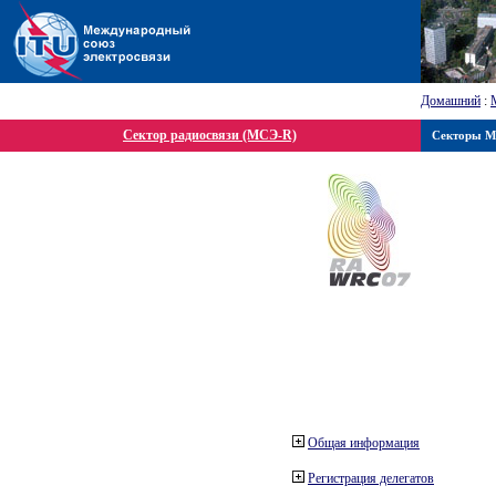
Домашний
:
Сектор радиосвязи (МСЭ-R)
Секторы 
Общая информация
Регистрация делегатов