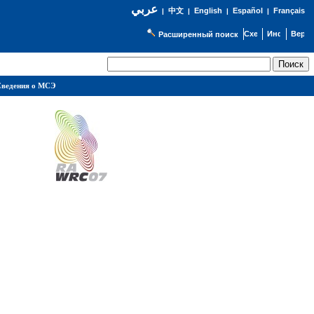
عربي
English
Español
Français
|
中文
|
|
|
Расширенный поиск
ведения о МСЭ