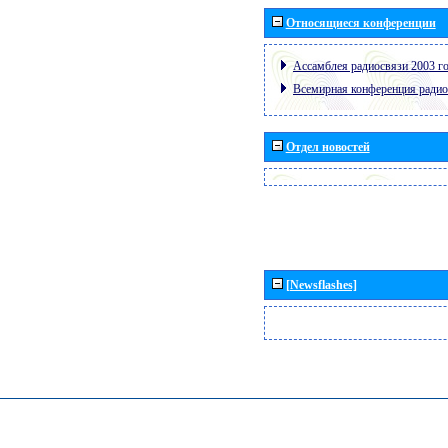
Относящиеся конференции
Ассамблея радиосвязи 2003 го
Всемирная конференция радио
Отдел новостей
[Newsflashes]