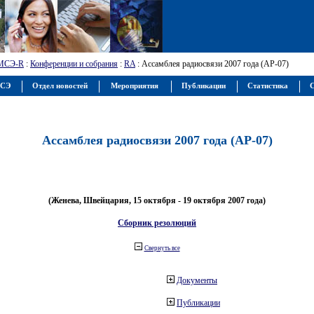
МСЭ-R
:
Конференции и собрания
:
RA
: Ассамблея радиосвязи 2007 года (АР-07)
МСЭ
Отдел новостей
Мероприятия
Публикации
Статистика
С
Ассамблея радиосвязи 2007 года (АР-07)
(Женева, Швейцария, 15 октября - 19 октября 2007 года)
Сборник резолюций
Свернуть все
Документы
Публикации