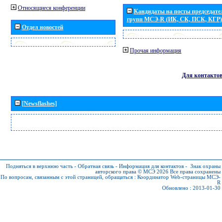
Относящиеся конференции
Кандидаты на посты председател
групп МСЭ-R (ИК, СК, ПСК, КГР)
Отдел новостей
Прочая информация
Для контакто
[Newsflashes]
Подняться в верхнюю часть
-
Обратная связь
-
Информация для контактов
-
Знак охраны
авторского права © МСЭ 2026
Все права сохранены
По вопросам, связанным с этой страницей, обращаться :
Координатор Web-страницы МСЭ-
R
Обновлено : 2013-01-30