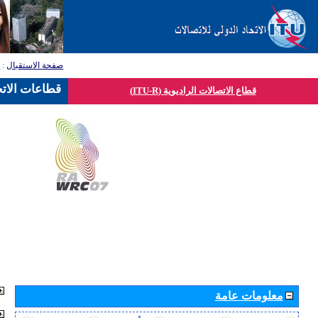
صفحة الاستقبال
:
ق
قطاعات الاتح
قطاع الاتصالات الراديوية (ITU-R)
معلومات عامة