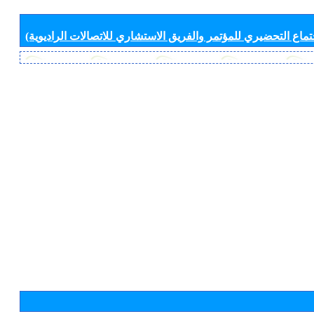
جتماع التحضيري للمؤتمر والفريق الاستشاري للاتصالات الراديوية)