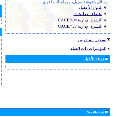
رسائل دعوة، تسجيل، ومراسلات أخرى
الدول الأعضاء
أعضاء القطاعات
النشرة الإدارية CACE/404
النشرة الإدارية CACE/427
تسجيل المندوبين
المؤتمرات ذات الصلة
غرفة الأخبار
[Newsflashes]