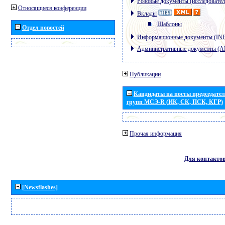
Розовые документы (исследовател
Относящиеся конференции
Вклады
Шаблоны
Отдел новостей
Информационные документы (IN
Административные документы (
Публикации
Кандидаты на посты председател
групп МСЭ-R (ИК, СК, ПСК, КГР)
Прочая информация
Для контакто
[Newsflashes]