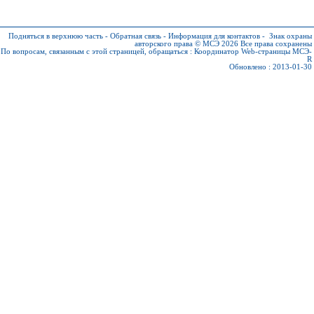
Подняться в верхнюю часть
-
Обратная связь
-
Информация для контактов
-
Знак охраны
авторского права © МСЭ 2026
Все права сохранены
По вопросам, связанным с этой страницей, обращаться :
Координатор Web-страницы МСЭ-
R
Обновлено : 2013-01-30