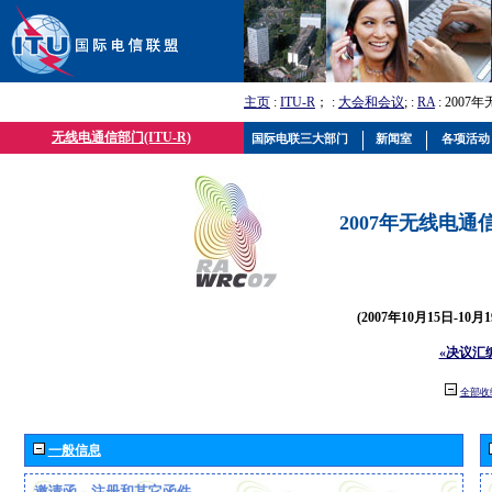
主页
:
ITU-R
； :
大会和会议
; :
RA
: 2007
无线电通信部门(ITU-R)
国际电联三大部门
新闻室
各项活动
2007年无线电通信
(2007年10月15日-10
«决议汇
全部收
一般信息
邀请函、注册和其它函件