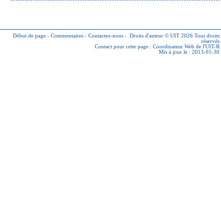
Début de page
-
Commentaires
-
Contactez-nous
-
Droits d'auteur © UIT 2026
Tous droits
réservés
Contact pour cette page :
Coordinateur Web de l'UIT-R
Mis à jour le : 2013-01-30