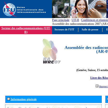
Page principale
:
UIT-R
:
Conférences et réunion
Assemblée des radiocommunications 2007 (AR-
Secteur des radiocommunications (UIT-
Secteurs de l'UIT
Salle de presse
E
R)
Assemblée des radioco
(AR-0
(Genève, Suisse, 15 octob
Livre des Réso
Masquer 
Information générale