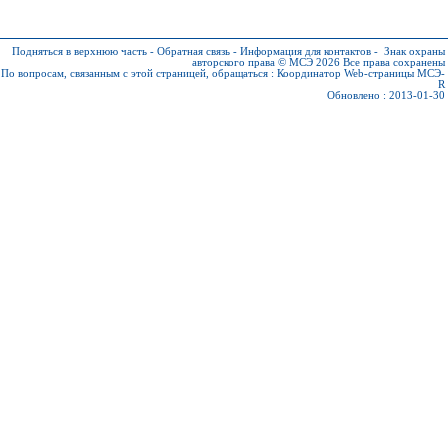
Подняться в верхнюю часть
-
Обратная связь
-
Информация для контактов
-
Знак охраны
авторского права © МСЭ 2026
Все права сохранены
По вопросам, связанным с этой страницей, обращаться :
Координатор Web-страницы МСЭ-
R
Обновлено : 2013-01-30