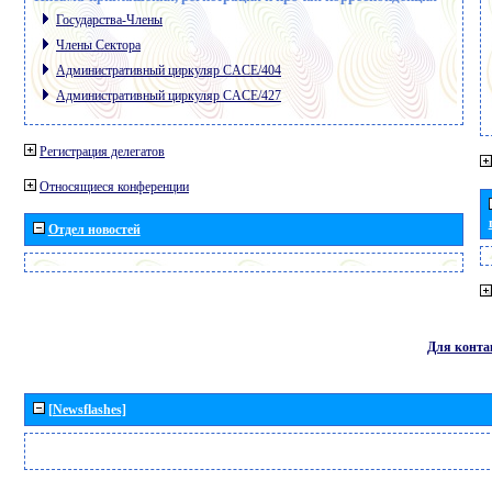
Государства-Члены
Члены Сектора
Административный циркуляр CACE/404
Административный циркуляр CACE/427
Регистрация делегатов
Относящиеся конференции
Отдел новостей
Для конта
[Newsflashes]