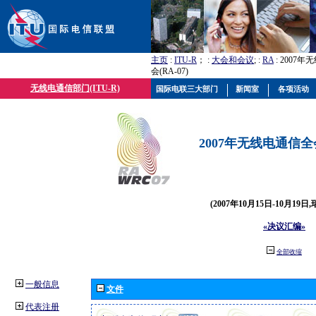
主页
:
ITU-R
； :
大会和会议
; :
RA
: 2007
会(RA-07)
无线电通信部门(ITU-R)
国际电联三大部门
新闻室
各项活动
2007年无线电通信全会(
(2007年10月15日-10月19日
«决议汇编»
全部收缩
一般信息
文件
代表注册