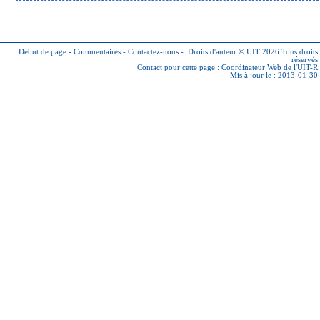
Début de page
-
Commentaires
-
Contactez-nous
-
Droits d'auteur © UIT 2026
Tous droits
réservés
Contact pour cette page :
Coordinateur Web de l'UIT-R
Mis à jour le : 2013-01-30