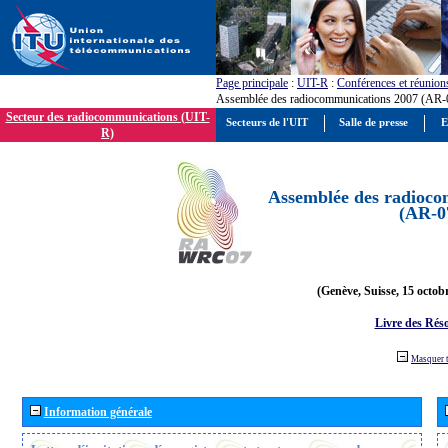
Page principale
:
UIT-R
:
Conférences et réunion
Assemblée des radiocommunications 2007 (AR-
Secteur des radiocommunications (UIT-
Secteurs de l'UIT
Salle de presse
E
R)
Assemblée des radioco
(AR-0
(Genève, Suisse, 15 octob
Livre des Réso
Masquer 
Information générale