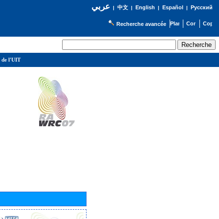
عربي
English
Español
Русский
|
中文
|
|
|
Recherche avancée
 de l'UIT