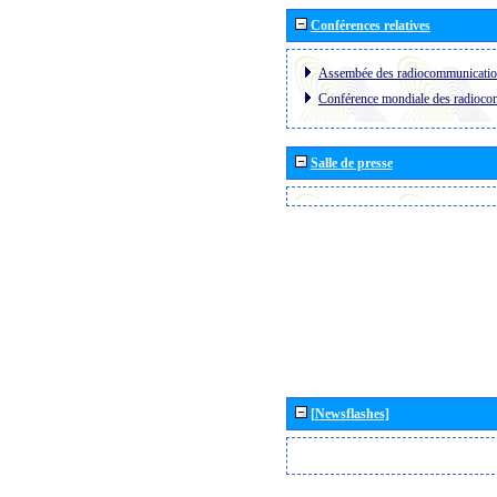
Conférences relatives
Assembée des radiocommunicati
Conférence mondiale des radioc
Salle de presse
[Newsflashes]