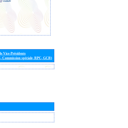
s)
de Vice-Présidents
E, Commission spéciale, RPC, GCR)