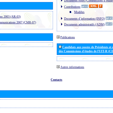
Documents roses (Commissions d´étude
Contributions
Modèles
ons 2003 (AR-03)
Documents d´information (INFO)
ommunications 2007 (CMR-07)
Documents administratifs (ADM)
Publications
Candidats aux postes de Présidents et 
des Commissions d'études de l'UIT-R (C
Autres informations
Contacts