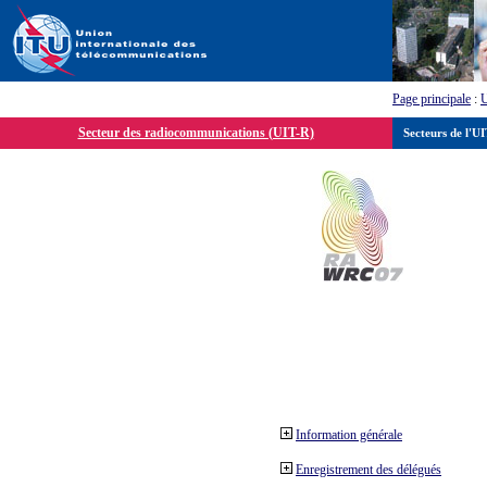
Page principale
:
Secteur des radiocommunications (UIT-R)
Secteurs de l'U
Information générale
Enregistrement des délégués