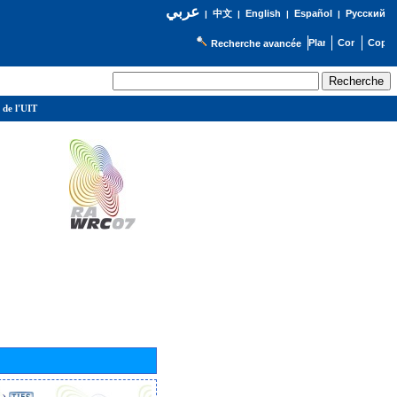
عربي
English
Español
Русский
|
中文
|
|
|
Recherche avancée
 de l'UIT