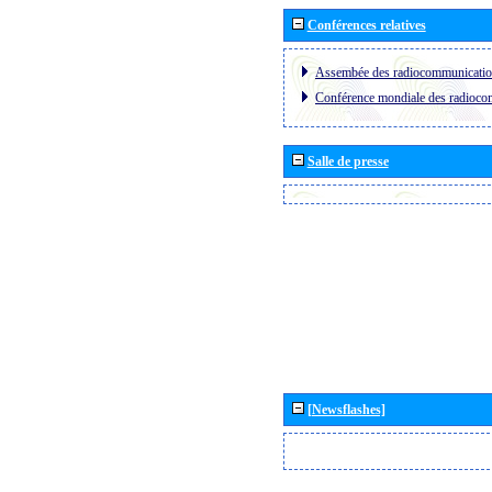
Conférences relatives
Assembée des radiocommunicati
Conférence mondiale des radioc
Salle de presse
[Newsflashes]