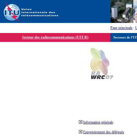
Page principale
:
Secteur des radiocommunications (UIT-R)
Secteurs de l'U
Information générale
Enregistrement des délégués