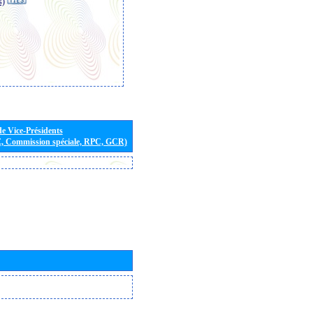
s)
de Vice-Présidents
E, Commission spéciale, RPC, GCR)