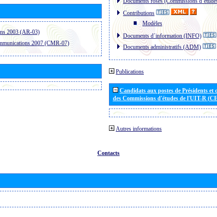
Documents roses (Commissions d´étude
Contributions
Modèles
ons 2003 (AR-03)
Documents d´information (INFO)
ommunications 2007 (CMR-07)
Documents administratifs (ADM)
Publications
Candidats aux postes de Présidents et 
des Commissions d'études de l'UIT-R (C
Autres informations
Contacts