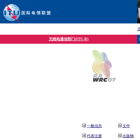
无线电通信部门(ITU-R)
一般信息
文件
代表注册
出版物