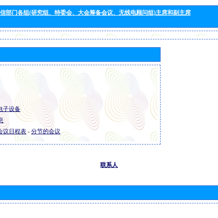
信部门各组(研究组、特委会、大会筹备会议、无线电顾问组)主席和副主席
R 电子设备
息
R 会议日程表
-
分节的会议
联系人