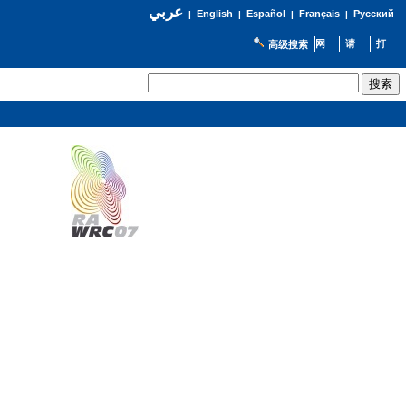
عربي
English
Español
Français
Русский
|
|
|
|
高级搜索