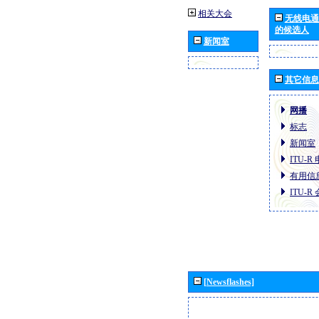
相关大会
无线电通
的候选人
新闻室
其它信息
网播
标志
新闻室
ITU-
有用信
ITU-
[Newsflashes]