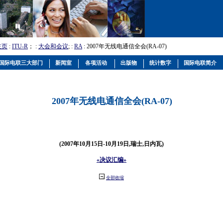
主页
:
ITU-R
； :
大会和会议
; :
RA
: 2007年无线电通信全会(RA-07)
国际电联三大部门
新闻室
各项活动
出版物
统计数字
国际电联简介
2007年无线电通信全会(RA-07)
(2007年10月15日-10月19日,瑞士,日内瓦)
«决议汇编»
全部收缩