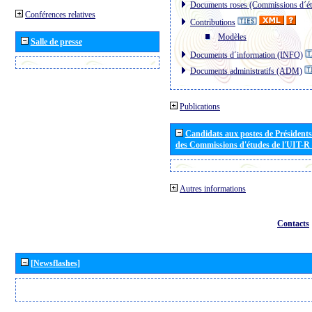
Documents roses (Commissions d´ét
Conférences relatives
Contributions
Modèles
Salle de presse
Documents d´information (INFO)
Documents administratifs (ADM)
Publications
Candidats aux postes de Présidents 
des Commissions d'études de l'UIT-R
Autres informations
Contacts
[Newsflashes]