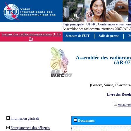
Page principale
:
UIT-R
:
Conférences et réunion
Assemblée des radiocommunications 2007 (AR-
Secteur des radiocommunications (UIT-
Secteurs de l'UIT
Salle de presse
E
R)
Assemblée des radiocom
(AR-07
(Genève, Suisse, 15 octobre
Livre des Résol
Masquer to
Information générale
Documents
Enregistrement des délégués