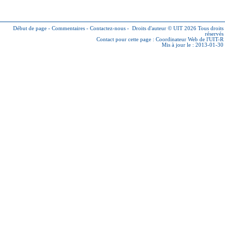
Début de page
-
Commentaires
-
Contactez-nous
-
Droits d'auteur © UIT 2026
Tous droits
réservés
Contact pour cette page :
Coordinateur Web de l'UIT-R
Mis à jour le : 2013-01-30